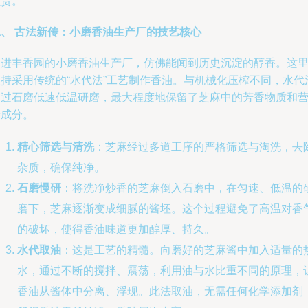
负责。
二、 古法新传：小磨香油生产厂的技艺核心
走进丰香园的小磨香油生产厂，仿佛能闻到历史沉淀的醇香。这
坚持采用传统的“水代法”工艺制作香油。与机械化压榨不同，水代
通过石磨低速低温研磨，最大程度地保留了芝麻中的芳香物质和
养成分。
精心筛选与清洗
：芝麻经过多道工序的严格筛选与淘洗，去
杂质，确保纯净。
石磨慢研
：将洗净炒香的芝麻倒入石磨中，在匀速、低温的
磨下，芝麻逐渐变成细腻的酱坯。这个过程避免了高温对香
的破坏，使得香油味道更加醇厚、持久。
水代取油
：这是工艺的精髓。向磨好的芝麻酱中加入适量的
水，通过不断的搅拌、震荡，利用油与水比重不同的原理，
香油从酱体中分离、浮现。此法取油，无需任何化学添加剂