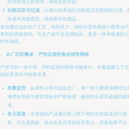
所得香油天然纯净，香味层次丰富。
自然沉淀与过滤
：分离出的香油经过静置沉淀和精细过滤，
终成为清澈透亮、滴滴香浓的成品。
这套沿袭古法的生产工艺，耗时耗力，却恰恰是丰香园小磨香油
可复制的风味密码。它生产的不仅是调味品，更是一份承载着匠
的时光滋味。
三、 从厂区到餐桌：严控品质的食品销售网络
生产环节的一丝不苟，同样延续到销售与服务中。丰香园建立了
善的品质管控与销售体系：
质量监控
：从原料入库到成品出厂，每一批小磨香油都经过
项理化指标与感官指标的严格检测，确保符合甚至超越国家
准。
多元渠道
：丰香园的产品通过线上线下相结合的渠道进行销
售。无论是商超、粮油专卖店等传统零售点，还是电商平台