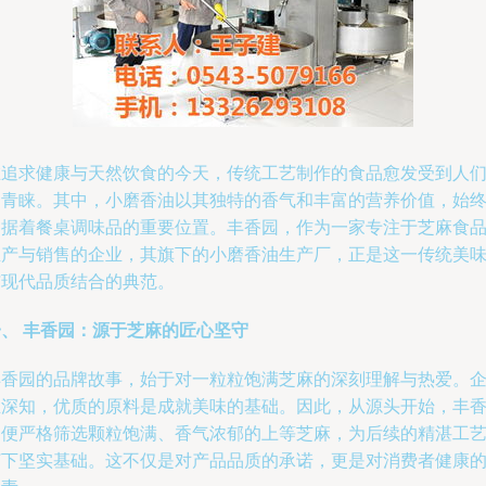
在追求健康与天然饮食的今天，传统工艺制作的食品愈发受到人
的青睐。其中，小磨香油以其独特的香气和丰富的营养价值，始
占据着餐桌调味品的重要位置。丰香园，作为一家专注于芝麻食
生产与销售的企业，其旗下的小磨香油生产厂，正是这一传统美
与现代品质结合的典范。
一、 丰香园：源于芝麻的匠心坚守
丰香园的品牌故事，始于对一粒粒饱满芝麻的深刻理解与热爱。
业深知，优质的原料是成就美味的基础。因此，从源头开始，丰
园便严格筛选颗粒饱满、香气浓郁的上等芝麻，为后续的精湛工
打下坚实基础。这不仅是对产品品质的承诺，更是对消费者健康