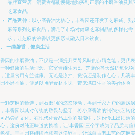
品牌直营店，消费者都能便捷地购买到正宗的小磨香油及其
芝麻食品。
产品延伸
：以小磨香油为核心，丰香园还开发了芝麻酱、熟
麻等系列芝麻食品，满足了市场对健康芝麻制品的多样化需
求，让芝麻的浓香以更多形式融入日常饮食。
、 一缕馨香，健康生活
丰香园的小磨香油，不仅是一滴提升菜肴风味的点睛之笔，更代
着一种健康的生活理念。它富含维生素E、芝麻酚等天然抗氧化物
质，适量食用有益健康。无论是凉拌、煲汤还是制作点心，几滴
香园小磨香油，便足以唤醒食材本味，带来满口生香的美妙体验
从一颗芝麻的甄选，到石磨间的悠悠转动，再到千家万户的厨房
香，丰香园以其对传统的敬畏与坚守，将小磨香油的制作技艺转
为可品尝的文化。在现代化食品工业的浪潮中，这份慢工出细活
匠心，这份对纯正味道的执着，让“丰香园”三个字成为了品质与信
的象征。丰香园将继续承载着这份醇香，让源自古老工艺的芝麻